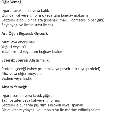
Öğle Yemeği:
Izgara tavuk, hindi veya balık
Quinoa, kahverengi pirinç veya tam buğday makarna
Sebzelerle dolu bir salata (ıspanak, marul, domates, biber gibi)
Zeytinyağı ve limon suyu ile sos
Ara Öğün (Egzersiz Öncesi):
Muz veya enerji barı
Yoğurt veya süt
Yulaf ezmesi veya tam buğday kraker
Egzersiz Sonrası Atıştırmalık:
Protein içeceği (whey proteini veya peynir altı suyu proteini)
Muz veya diğer meyveler
Badem veya fındık
Akşam Yemeği:
Izgara somon veya tavuk göğsü
Tatlı patates veya kahverengi pirinç
Sebzelerle buharda pişirilmiş brokoli veya ıspanak
Bir miktar zeytinyağı ve limon suyu ile marine edilmiş salata