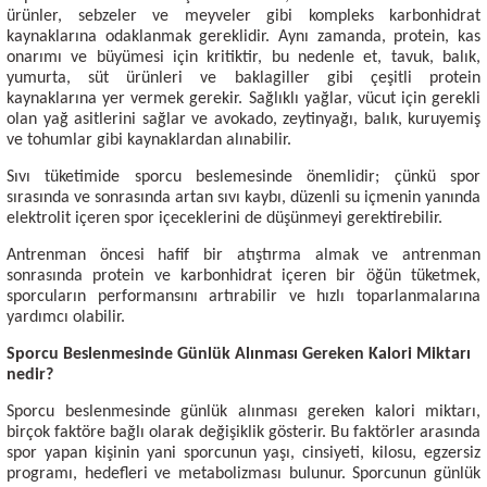
ürünler, sebzeler ve meyveler gibi kompleks karbonhidrat
kaynaklarına odaklanmak gereklidir. Aynı zamanda, protein, kas
onarımı ve büyümesi için kritiktir, bu nedenle et, tavuk, balık,
yumurta, süt ürünleri ve baklagiller gibi çeşitli protein
kaynaklarına yer vermek gerekir. Sağlıklı yağlar, vücut için gerekli
olan yağ asitlerini sağlar ve avokado, zeytinyağı, balık, kuruyemiş
ve tohumlar gibi kaynaklardan alınabilir.
Sıvı tüketimide sporcu beslemesinde önemlidir; çünkü spor
sırasında ve sonrasında artan sıvı kaybı, düzenli su içmenin yanında
elektrolit içeren spor içeceklerini de düşünmeyi gerektirebilir.
Antrenman öncesi hafif bir atıştırma almak ve antrenman
sonrasında protein ve karbonhidrat içeren bir öğün tüketmek,
sporcuların performansını artırabilir ve hızlı toparlanmalarına
yardımcı olabilir.
Sporcu Beslenmesinde Günlük Alınması Gereken Kalori Miktarı
nedir?
Sporcu beslenmesinde
günlük alınması gereken kalori miktarı,
birçok faktöre bağlı olarak değişiklik gösterir. Bu faktörler arasında
spor yapan kişinin yani sporcunun yaşı, cinsiyeti, kilosu, egzersiz
programı, hedefleri ve metabolizması bulunur. Sporcunun günlük