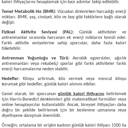
kalori ihtiyaçlarını hesaplamak için bazı adımlar takip edilebilir.
Temel Metabolik Hız (BMR):
Vücudun dinlenirken harcadığı enerji
miktarı. BMR, yaş, cinsiyet, kilo ve boy gibi faktörlere bağlı olarak
değişir.
Fiziksel Aktivite Seviyesi (PAL):
Günlük aktiviteler ve
antrenmanlar sırasında harcanan ek enerji miktarını temsil eder.
Farklı aktivite seviyelerine sahip sporcular, daha fazla kalori
tüketebilir.
Antrenman Yoğunluğu ve Türü:
Aerobik egzersizler, ağırlık
antrenmanları veya rekabetçi sporlar gibi farklı aktiviteler farklı
enerji harcamalarına neden olabilir.
Hedefler:
Kiloyu artırmak, kilo vermek veya mevcut kiloyu
korumak gibi hedefler, günlük kalori alımını etkiler.
Genel olarak, bir sporcunun
günlük kalori ihtiyacını
belirlemek
için Harris-Benedict denklemleri gibi matematiksel formüller veya
online hesaplayıcılar kullanılabilir. Ancak, bireysel ihtiyaçları daha
doğru bir şekilde belirlemek için bir beslenme uzmanına veya
diyetisyene danışmak önemlidir.
Örneğin, ortalama bir erişkin kadının günlük kalori ihtiyacı 1500 ila