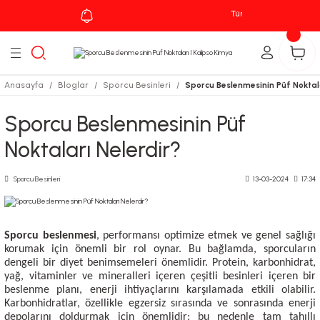
Tüm Siparişlerinizde
Kar
Geri Dön
leri
Anasayfa
Bloglar
Sporcu Besinleri
Sporcu Beslenmesinin Püf Noktal
zu
Sporcu Beslenmesinin Püf
Noktaları Nelerdir?
Sporcu Besinleri
13-03-2024
17:34
Sporcu beslenmesi
, performansı optimize etmek ve genel sağlığı
korumak için önemli bir rol oynar. Bu bağlamda, sporcuların
dengeli bir diyet benimsemeleri önemlidir. Protein, karbonhidrat,
yağ, vitaminler ve mineralleri içeren çeşitli besinleri içeren bir
beslenme planı, enerji ihtiyaçlarını karşılamada etkili olabilir.
Karbonhidratlar, özellikle egzersiz sırasında ve sonrasında enerji
depolarını doldurmak için önemlidir; bu nedenle tam tahıllı