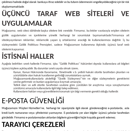
çekilmesi halinde doğal olarak bankaya itiraz edebilir ve bu tutarın ödenmesini engelleyebileceğiniz için bir risk
oluşturmamaktadır.
ÜÇÜNCÜ TARAF WEB SİTELERİ VE
UYGULAMALAR
Mağazamız, web sitesi dâhilinde başka sitelere link verebilir. Firmamız, bu linkler vasıtasıyla erişilen sitelerin
gizlilik uygulamaları ve içeriklerine yönelik herhangi bir sorumluluk taşımamaktadır.
Firmamıza ait
sitede
yayınlanan reklamlar, reklamcılık yapan iş ortaklarımız aracılığı ile kullanıcılarımıza dağıtılır. İş bu
sözleşmedeki Gizlilik Politikası Prensipleri, sadece Mağazamızın kullanımına ilişkindir, üçüncü taraf web
sitelerini kapsamaz.
İSTİSNAİ HALLER
Aşağıda belirtilen sınırlı hallerde Firmamız, işbu "Gizlilik Politikası" hükümleri dışında kullanıcılara ait bilgileri
üçüncü kişilere açıklayabilir. Bu durumlar sınırlı sayıda olmak üzere;
Kanun, Kanun Hükmünde Kararname, Yönetmelik v.b. yetkili hukuki otorite tarafından çıkarılan ve
yürürlülükte olan hukuk kurallarının getirdiği zorunluluklara uymak;
Mağazamızınkullanıcılarla akdettiği "Üyelik Sözleşmesi"'nin ve diğer sözleşmelerin gereklerini
yerine getirmek ve bunları uygulamaya koymak amacıyla;
Yetkili idari ve adli otorite tarafından usulüne göre yürütülen bir araştırma veya soruşturmanın
yürütümü amacıyla kullanıcılarla ilgili bilgi talep edilmesi;
Kullanıcıların hakları veya güvenliklerini korumak için bilgi vermenin gerekli olduğu hallerdir.
E-POSTA GÜVENLİĞİ
Mağazamızın Müşteri Hizmetleri’ne, herhangi bir siparişinizle ilgili olarak göndereceğiniz e-postalarda, asla
kredi kartı numaranızı veya şifrelerinizi yazmayınız. E-postalarda yer alan bilgiler üçüncü şahıslar tarafından
görülebilir. Firmamız e-postalarınızdan aktarılan bilgilerin güvenliğini hiçbir koşulda garanti edemez.
TARAYICI ÇEREZLERİ