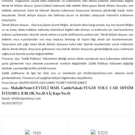
Firmamız, mağazamızı ziyaret eden kullanıcılar ve kullanıcıların web sitesini kullanımı hakkındaki bilgileri
teknik bir iletişim dosyası (Çerez-Cookie) kullanarak elde edebilir. Bahsi geçen teknik iletişim dosyaları, ana
bellekte saklanmak üzere bir internet sitesinin kullanıcının tarayıcısına (browser) gönderdiği küçük metin
dosyalarıdır. Teknik iletişim dosyası site hakkında durum ve tercihleri saklayarak İnternet'in kullanımını
kolaylaştırır.
Teknik iletişim dosyası, siteyi kaç kişinin ziyaret ettiğini, bir kişinin siteyi hangi amaçla, kaç kez ziyaret ettiğini
ve ne kadar sitede kaldıkları hakkında istatistiksel bilgileri elde etmeye ve kullanıcılar için özel tasarlanmış
kullanıcı sayfalarından dinamik olarak reklam ve içerik üretilmesine yardımcı olur. Teknik iletişim dosyası, ana
bellekte veya e-postanızdan veri veya başkaca herhangi bir kişisel bilgi almak için tasarlanmamıştır.
Tarayıcıların pek çoğu başta teknik iletişim dosyasını kabul eder biçimde tasarlanmıştır ancak kullanıcılar
dilerse teknik iletişim dosyasının gelmemesi veya teknik iletişim dosyasının gönderildiğinde uyarı verilmesini
sağlayacak biçimde ayarları değiştirebilirler.
Firmamız, işbu "Gizlilik Politikası" hükümlerini dilediği zaman sitede yayınlamak veya kullanıcılara elektronik
posta göndermek veya sitesinde yayınlamak suretiyle değiştirebilir. Gizlilik Politikası hükümleri değiştiği
takdirde, yayınlandığı tarihte yürürlük kazanır.
Gizlilik politikamız ile ilgili her türlü soru ve önerileriniz için
info@kalipsokimya.com
adresine email
gönderebilirsiniz. Firmamız’a ait aşağıdaki iletişim bilgilerinden ulaşabilirsiniz.
Firma Ünvanı :KALİPSO KİMYA GIDA SANAYİ TİCARET LİMİTED ŞİRKETİ
Mahalle/Semt:CEVİZLİ MAH. Cadde/Sokak:TUGAY YOLU CAD. OFİSİM
Adres :
İSTANBUL B BLOK No:20 A İç Kapı No:41
Eposta :info@kalipsokimya.com
Tel:05317837117