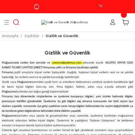
Tüm Siparişlerinizde
Ka
Geri Dön
leri
Anasayfa
Sayfalar
Gizlilik ve Güvenlik
zu
Gizlilik ve Güvenlik
Mağazamızda verilen tüm servisler ve
,www.kalipsokimya.com
adresinde kayıtlı
KALİPSO KİMYA GIDA
SANAYİ TİCARET LİMİTED ŞİRKETİ
firmamıza aittir ve firmamız tarafından işletilir.
Firmamız,
çeşitli amaçlarla kişisel veriler toplayabilir. Aşağıda, toplanan kişisel verilerin nasıl ve ne şekilde
toplandığı, bu verilerin nasıl ve ne şekilde korunduğu belirtilmiştir.
Üyelik veya
Mağazamız
üzerindeki çeşitli form ve anketlerin doldurulması suretiyle üyelerin kendileriyle ilgili
bir takım kişisel bilgileri (isim-soy isim, firma bilgileri, telefon, adres veya e-posta adresleri gibi)
Mağazamız
tarafından işin doğası gereği toplanmaktadır.
Firmamız bazı dönemlerde müşterilerine ve üyelerine kampanya bilgileri, yeni ürünler hakkında bilgiler,
promosyon teklifleri gönderebilir. Üyelerimiz bu gibi bilgileri alıp almama konusunda her türlü seçimi üye
olurken yapabilir, sonrasında üye girişi yaptıktan sonra hesap bilgileri bölümünden bu seçimi değiştirilebilir ya
da kendisine gelen bilgilendirme iletisindeki linkle bildirim yapabilir.
Mağazamız
üzerinden veya eposta ile gerçekleştirilen onay sürecinde, üyelerimiz tarafından mağazamıza
elektronik ortamdan iletilen kişisel bilgiler, Üyelerimiz ile yaptığımız "Kullanıcı Sözleşmesi" ile belirlenen
amaçlar ve kapsam dışında üçüncü kişilere açıklanmayacaktır.
Sistemle ilgili sorunların tanımlanması ve verilen hizmet ile ilgili çıkabilecek sorunların veya uyuşmazlıkların