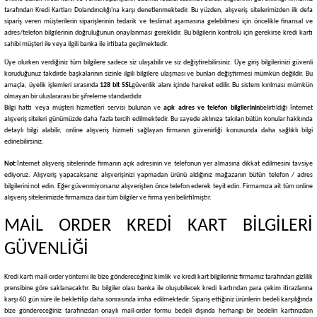
tarafından Kredi Kartları Dolandırıcılığı'na karşı denetlenmektedir. Bu yüzden, alışveriş sitelerimizden ilk defa
sipariş veren müşterilerin siparişlerinin tedarik ve teslimat aşamasına gelebilmesi için öncelikle finansal ve
adres/telefon bilgilerinin doğruluğunun onaylanması gereklidir. Bu bilgilerin kontrolü için gerekirse kredi kartı
sahibi müşteri ile veya ilgili banka ile irtibata geçilmektedir.
Üye olurken verdiğiniz tüm bilgilere sadece siz ulaşabilir ve siz değiştirebilirsiniz. Üye giriş bilgilerinizi güvenli
koruduğunuz takdirde başkalarının sizinle ilgili bilgilere ulaşması ve bunları değiştirmesi mümkün değildir. Bu
amaçla, üyelik işlemleri sırasında
128 bit SSL
güvenlik alanı içinde hareket edilir. Bu sistem kırılması mümkün
olmayan bir uluslararası bir şifreleme standardıdır.
Bilgi hattı veya müşteri hizmetleri servisi bulunan ve
açık adres ve telefon bilgilerinin
belirtildiği İnternet
alışveriş siteleri günümüzde daha fazla tercih edilmektedir. Bu sayede aklınıza takılan bütün konular hakkında
detaylı bilgi alabilir, online alışveriş hizmeti sağlayan firmanın güvenirliği konusunda daha sağlıklı bilgi
edinebilirsiniz.
Not:
İnternet alışveriş sitelerinde firmanın açık adresinin ve telefonun yer almasına dikkat edilmesini tavsiye
ediyoruz. Alışveriş yapacaksanız alışverişinizi yapmadan ürünü aldığınız mağazanın bütün telefon / adres
bilgilerini not edin. Eğer güvenmiyorsanız alışverişten önce telefon ederek teyit edin. Firmamıza ait tüm online
alışveriş sitelerimizde firmamıza dair tüm bilgiler ve firma yeri belirtilmiştir.
MAİL ORDER KREDİ KART BİLGİLERİ
GÜVENLİĞİ
Kredi kartı mail-order yöntemi ile bize göndereceğiniz kimlik ve kredi kart bilgileriniz firmamız tarafından gizlilik
prensibine göre saklanacaktır. Bu bilgiler olası banka ile oluşubilecek kredi kartından para çekim itirazlarına
karşı 60 gün süre ile bekletilip daha sonrasında imha edilmektedir. Sipariş ettiğiniz ürünlerin bedeli karşılığında
bize göndereceğiniz tarafınızdan onaylı mail-order formu bedeli dışında herhangi bir bedelin kartınızdan