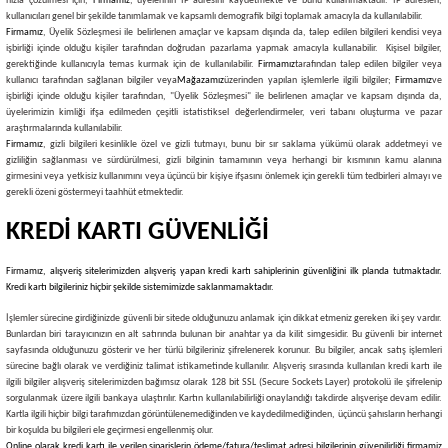
hızla çözülmesi için,
Firmamız
, üyelerinin IP adresini kaydetmekte ve bunu kullanmaktadır. IP adresleri,
kullanıcıları genel bir şekilde tanımlamak ve kapsamlı demografik bilgi toplamak amacıyla da kullanılabilir.
Firmamız
, Üyelik Sözleşmesi ile belirlenen amaçlar ve kapsam dışında da, talep edilen bilgileri kendisi veya
işbirliği içinde olduğu kişiler tarafından doğrudan pazarlama yapmak amacıyla kullanabilir. Kişisel bilgiler,
gerektiğinde kullanıcıyla temas kurmak için de kullanılabilir.
Firmamız
tarafından talep edilen bilgiler veya
kullanıcı tarafından sağlanan bilgiler veya
Mağazamız
üzerinden yapılan işlemlerle ilgili bilgiler;
Firmamız
ve
işbirliği içinde olduğu kişiler tarafından, "Üyelik Sözleşmesi" ile belirlenen amaçlar ve kapsam dışında da,
üyelerimizin kimliği ifşa edilmeden çeşitli istatistiksel değerlendirmeler, veri tabanı oluşturma ve pazar
araştırmalarında kullanılabilir.
Firmamız
, gizli bilgileri kesinlikle özel ve gizli tutmayı, bunu bir sır saklama yükümü olarak addetmeyi ve
gizliliğin sağlanması ve sürdürülmesi, gizli bilginin tamamının veya herhangi bir kısmının kamu alanına
girmesini veya yetkisiz kullanımını veya üçüncü bir kişiye ifşasını önlemek için gerekli tüm tedbirleri almayı ve
gerekli özeni göstermeyi taahhüt etmektedir.
KREDİ KARTI GÜVENLİĞİ
Firmamız
, alışveriş sitelerimizden alışveriş yapan kredi kartı sahiplerinin güvenliğini ilk planda tutmaktadır.
Kredi kartı bilgileriniz hiçbir şekilde sistemimizde saklanmamaktadır.
İşlemler sürecine girdiğinizde güvenli bir sitede olduğunuzu anlamak için dikkat etmeniz gereken iki şey vardır.
Bunlardan biri tarayıcınızın en alt satırında bulunan bir anahtar ya da kilit simgesidir. Bu güvenli bir internet
sayfasında olduğunuzu gösterir ve her türlü bilgileriniz şifrelenerek korunur. Bu bilgiler, ancak satış işlemleri
sürecine bağlı olarak ve verdiğiniz talimat istikametinde kullanılır. Alışveriş sırasında kullanılan kredi kartı ile
ilgili bilgiler alışveriş sitelerimizden bağımsız olarak 128 bit SSL (Secure Sockets Layer) protokolü ile şifrelenip
sorgulanmak üzere ilgili bankaya ulaştırılır. Kartın kullanılabilirliği onaylandığı takdirde alışverişe devam edilir.
Kartla ilgili hiçbir bilgi tarafımızdan görüntülenemediğinden ve kaydedilmediğinden, üçüncü şahısların herhangi
bir koşulda bu bilgileri ele geçirmesi engellenmiş olur.
Online olarak kredi kartı ile verilen siparişlerin ödeme/fatura/teslimat adresi bilgilerinin güvenilirliği firmamiz