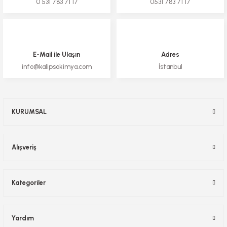
0 531 783 71 17
0531 783 71 17
E-Mail ile Ulaşın
Adres
info@kalipsokimya.com
İstanbul
KURUMSAL
Alışveriş
Kategoriler
Yardım