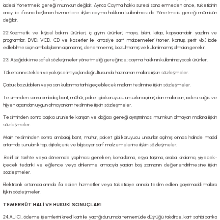
iadesi Yönetmelik gereği mümkün değildir. Ayrıca Cayma hakkı süresi sona ermeden önce, tüketicinin
onayı ile ifasına başlanan hizmetlere ilişkin cayma hakkının kullanılması da Yönetmelik gereği mümkün
değildir.
22.Kozmetik ve kişisel bakım ürünleri, iç giyim ürünleri, mayo, bikini, kitap, kopyalanabilir yazılım ve
programlar, DVD, VCD, CD ve kasetler ile kırtasiye sarf malzemeleri (toner, kartuş, şerit vb.) iade
edilebilmesi için ambalajlarının açılmamış, denenmemiş, bozulmamış ve kullanılmamış olmaları gerekir.
23. Aşağıdaki mesafeli sözleşmeler yönetmeliği gereğince; cayma hakkının kullanılmayacak ürünler,
Tüketicinin istekleri veya kişisel ihtiyaçları doğrultusunda hazırlanan mallara ilişkin sözleşmeler.
Çabuk bozulabilen veya son kullanma tarihi geçebilecek malların teslimine ilişkin sözleşmeler.
Tesliminden sonra ambalaj, bant, mühür, paket gibi koruyucu unsurları açılmış olan mallardan; iadesi sağlık ve
hijyen açısından uygun olmayanların teslimine ilişkin sözleşmeler.
Tesliminden sonra başka ürünlerle karışan ve doğası gereği ayrıştırılması mümkün olmayan mallara ilişkin
sözleşmeler.
Malın tesliminden sonra ambalaj, bant, mühür, paket gibi koruyucu unsurları açılmış olması halinde maddi
ortamda sunulan kitap, dijital içerik ve bilgisayar sarf malzemelerine ilişkin sözleşmeler.
.Belirli bir tarihte veya dönemde yapılması gereken, konaklama, eşya taşıma, araba kiralama, yiyecek-
içecek tedariki ve eğlence veya dinlenme amacıyla yapılan boş zamanın değerlendirilmesine ilişkin
sözleşmeler.
Elektronik ortamda anında ifa edilen hizmetler veya tüketiciye anında teslim edilen gayrimaddi mallara
ilişkin sözleşmeler.
TEMERRÜT HALİ VE HUKUKİ SONUÇLARI
24.ALICI, ödeme işlemlerini kredi kartı ile yaptığı durumda temerrüde düştüğü takdirde, kart sahibi banka