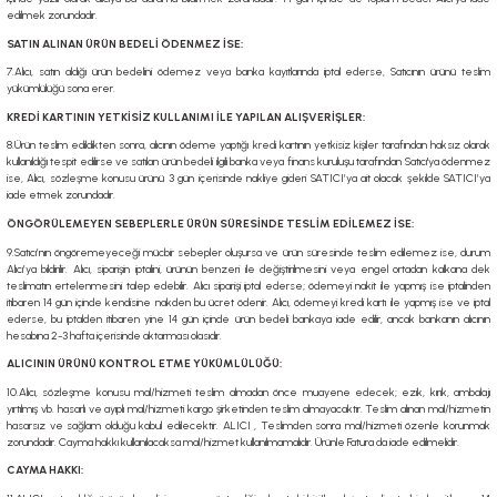
edilmek zorundadır.
SATIN ALINAN ÜRÜN BEDELİ ÖDENMEZ İSE:
7.Alıcı, satın aldığı ürün bedelini ödemez veya banka kayıtlarında iptal ederse, Satıcının ürünü teslim
yükümlülüğü sona erer.
KREDİ KARTININ YETKİSİZ KULLANIMI İLE YAPILAN ALIŞVERİŞLER:
8.Ürün teslim edildikten sonra, alıcının ödeme yaptığı kredi kartının yetkisiz kişiler tarafından haksız olarak
kullanıldığı tespit edilirse ve satılan ürün bedeli ilgili banka veya finans kuruluşu tarafından Satıcı'ya ödenmez
ise, Alıcı, sözleşme konusu ürünü 3 gün içerisinde nakliye gideri SATICI’ya ait olacak şekilde SATICI’ya
iade etmek zorundadır.
ÖNGÖRÜLEMEYEN SEBEPLERLE ÜRÜN SÜRESİNDE TESLİM EDİLEMEZ İSE:
9.Satıcı’nın öngöremeyeceği mücbir sebepler oluşursa ve ürün süresinde teslim edilemez ise, durum
Alıcı’ya bildirilir. Alıcı, siparişin iptalini, ürünün benzeri ile değiştirilmesini veya engel ortadan kalkana dek
teslimatın ertelenmesini talep edebilir. Alıcı siparişi iptal ederse; ödemeyi nakit ile yapmış ise iptalinden
itibaren 14 gün içinde kendisine nakden bu ücret ödenir. Alıcı, ödemeyi kredi kartı ile yapmış ise ve iptal
ederse, bu iptalden itibaren yine 14 gün içinde ürün bedeli bankaya iade edilir, ancak bankanın alıcının
hesabına 2-3 hafta içerisinde aktarması olasıdır.
ALICININ ÜRÜNÜ KONTROL ETME YÜKÜMLÜLÜĞÜ:
10.Alıcı, sözleşme konusu mal/hizmeti teslim almadan önce muayene edecek; ezik, kırık, ambalajı
yırtılmış vb. hasarlı ve ayıplı mal/hizmeti kargo şirketinden teslim almayacaktır. Teslim alınan mal/hizmetin
hasarsız ve sağlam olduğu kabul edilecektir. ALICI , Teslimden sonra mal/hizmeti özenle korunmak
zorundadır. Cayma hakkı kullanılacaksa mal/hizmet kullanılmamalıdır. Ürünle Fatura da iade edilmelidir.
CAYMA HAKKI: