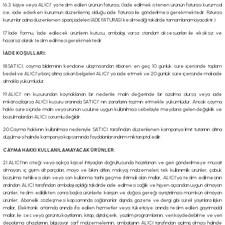
16.3. kişiye veya ALICI’ ya teslim edilen ürünün faturası, (İade edilmek istenen ürünün faturası kurumsal
ise, iade ederken kurumun düzenlemiş olduğu iade faturası ile gönderilmesi gerekmektedir. Faturası
kurumlar adına düzenlenen sipariş iadeleri İADE FATURASI kesilmediği takdirde tamamlanamayacaktır.)
17.İade formu, İade edilecek ürünlerin kutusu, ambalajı, varsa standart aksesuarları ile eksiksiz ve
hasarsız olarak teslim edilmesi gerekmektedir.
İADE KOŞULLARI:
18.SATICI, cayma bildiriminin kendisine ulaşmasından itibaren en geç 10 günlük süre içerisinde toplam
bedeli ve ALICI’yı borç altına sokan belgeleri ALICI’ ya iade etmek ve 20 günlük süre içerisinde malı iade
almakla yükümlüdür.
19.ALICI’ nın kusurundan kaynaklanan bir nedenle malın değerinde bir azalma olursa veya iade
imkânsızlaşırsa ALICI kusuru oranında SATICI’ nın zararlarını tazmin etmekle yükümlüdür. Ancak cayma
hakkı süresi içinde malın veya ürünün usulüne uygun kullanılması sebebiyle meydana gelen değişiklik ve
bozulmalardan ALICI sorumlu değildir.
20.Cayma hakkının kullanılması nedeniyle SATICI tarafından düzenlenen kampanya limit tutarının altına
düşülmesi halinde kampanya kapsamında faydalanılan indirim miktarı iptal edilir.
CAYMA HAKKI KULLANILAMAYACAK ÜRÜNLER:
21.ALICI’nın isteği veya açıkça kişisel ihtiyaçları doğrultusunda hazırlanan ve geri gönderilmeye müsait
olmayan, iç giyim alt parçaları, mayo ve bikini altları, makyaj malzemeleri, tek kullanımlık ürünler, çabuk
bozulma tehlikesi olan veya son kullanma tarihi geçme ihtimali olan mallar, ALICI’ya teslim edilmesinin
ardından ALICI tarafından ambalajı açıldığı takdirde iade edilmesi sağlık ve hijyen açısından uygun olmayan
ürünler, teslim edildikten sonra başka ürünlerle karışan ve doğası gereği ayrıştırılması mümkün olmayan
ürünler, Abonelik sözleşmesi kapsamında sağlananlar dışında, gazete ve dergi gibi süreli yayınlara ilişkin
mallar, Elektronik ortamda anında ifa edilen hizmetler veya tüketiciye anında teslim edilen gayrimaddi
mallar, ile ses veya görüntü kayıtlarının, kitap, dijital içerik, yazılım programlarının, veri kaydedebilme ve veri
depolama cihazlarının, bilgisayar sarf malzemelerinin, ambalajının ALICI tarafından açılmış olması halinde