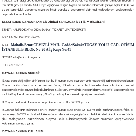
11.ALICI; satın aldığı ürünün kendisine veya gösterdiği adresteki kişi/kuruluşa teslim tarihinden itibaren 14
(on dört) gün içerisinde, SATICI’ya aşağıdaki iletişim bilgileri üzerinden bildirmek şartıyla hiçbir hukuki ve
cezai sorumluluk üstlenmeksizin ve hiçbir gerekçe göstermeksizin malı reddederek sözleşmeden
cayma hakkını kullanabilir.
12.SATICININ CAYMA HAKKI BİLDİRİMİ YAPILACAK İLETİŞİM BİLGİLERİ:
ŞİRKET : KALİPSO KİMYA GIDA SANAYİ TİCARET LİMİTED ŞİRKETİ
ADI/UNVANI: KALİPSO KİMYA
Mahalle/Semt:CEVİZLİ MAH. Cadde/Sokak:TUGAY YOLU CAD. OFİSİM
ADRES:
İSTANBUL B BLOK No:20 A İç Kapı No:41
EPOSTA:info@kalipsokimya.com
TEL:05317837117
CAYMA HAKKININ SÜRESİ:
13.Alıcı, satın aldığı eğer bir hizmet ise, bu 14 günlük süre sözleşmenin imzalandığı tarihten itibaren başlar.
Cayma hakkı süresi sona ermeden önce, tüketicinin onayı ile hizmetin ifasına başlanan hizmet
sözleşmelerinde cayma hakkı kullanılamaz. Alıcı’ya Cayma hakkına ilişkin bildirim Mesafeli Sözleşmelerde
ve İptal Koşullarında sunulmuş olup, Alıcı Cayma koşullarını bilerek sipariş vermektedir.
14.Cayma hakkının kullanımından kaynaklanan masraflar SATICI’ ya aittir.
15.Cayma hakkının kullanılması için 14 (ondört) günlük süre içinde SATICI' ya iadeli taahhütlü posta, faks, e-
posta veya SATICI tarafından bildirilen yöntem ile yazılı veya ilgili yöntemle bildirimde bulunulması ve ürünün
işbu sözleşmede düzenlenen "Cayma Hakkı Kullanılamayacak Ürünler" hükümleri çerçevesinde
kullanılmamış olması şarttır.
CAYMA HAKKININ KULLANIMI: