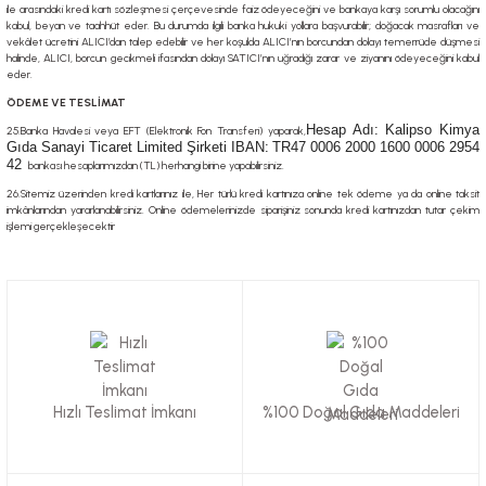
ile arasındaki kredi kartı sözleşmesi çerçevesinde faiz ödeyeceğini ve bankaya karşı sorumlu olacağını
kabul, beyan ve taahhüt eder. Bu durumda ilgili banka hukuki yollara başvurabilir; doğacak masrafları ve
vekâlet ücretini ALICI’dan talep edebilir ve her koşulda ALICI’nın borcundan dolayı temerrüde düşmesi
halinde, ALICI, borcun gecikmeli ifasından dolayı SATICI’nın uğradığı zarar ve ziyanını ödeyeceğini kabul
eder.
ÖDEME VE TESLİMAT
Hesap Adı: Kalipso Kimya
25.Banka Havalesi veya EFT (Elektronik Fon Transferi) yaparak,
Gıda Sanayi Ticaret Limited Şirketi IBAN:
TR47 0006 2000 1600 0006 2954
42
bankası hesaplarımızdan (TL) herhangi birine yapabilirsiniz.
26.Sitemiz üzerinden kredi kartlarınız ile, Her türlü kredi kartınıza online tek ödeme ya da online taksit
imkânlarından yararlanabilirsiniz. Online ödemelerinizde siparişiniz sonunda kredi kartınızdan tutar çekim
işlemi gerçekleşecektir
Hızlı Teslimat İmkanı
%100 Doğal Gıda Maddeleri