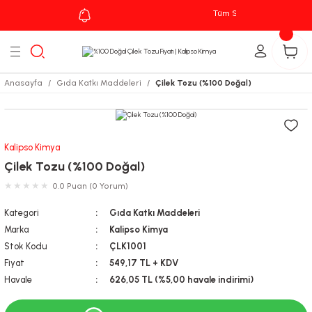
Tüm Siparişlerinizde
Kargo
Geri Dön
leri
Anasayfa
Gıda Katkı Maddeleri
Çilek Tozu (%100 Doğal)
zu
Kalipso Kimya
Çilek Tozu (%100 Doğal)
0.0 Puan (0 Yorum)
Kategori
Gıda Katkı Maddeleri
Marka
Kalipso Kimya
Stok Kodu
ÇLK1001
Fiyat
549,17 TL + KDV
Havale
626,05 TL (%5,00 havale indirimi)