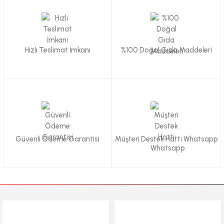
Ürün resmi kalitesiz, bozuk veya görüntülenemiyor.
Ürün açıklamasında eksik bilgiler bulunuyor.
Hızlı Teslimat İmkanı
%100 Doğal Gıda Maddeleri
Ürün bilgilerinde hatalar bulunuyor.
Ürün fiyatı diğer sitelerden daha pahalı.
Bu ürüne benzer farklı alternatifler olmalı.
Güvenli Ödeme Garantisi
Müşteri Destek Hattı Whatsapp
Gönder