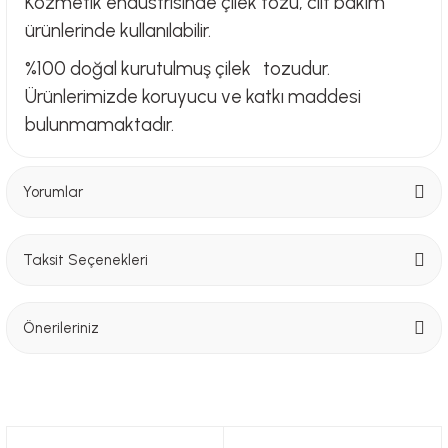
Kozmetik endüstrisinde çilek tozu, cilt bakım
ürünlerinde kullanılabilir.
%100 doğal kurutulmuş çilek tozudur.
Ürünlerimizde koruyucu ve katkı maddesi
bulunmamaktadır.
Yorumlar
Taksit Seçenekleri
Bu ürüne ilk yorumu siz yapın!
Önerileriniz
Yorum Yaz
Bu ürünün fiyat bilgisi, resim, ürün açıklamalarında ve diğer konularda
yetersiz gördüğünüz noktaları öneri formunu kullanarak tarafımıza
iletebilirsiniz.
Görüş ve önerileriniz için teşekkür ederiz.