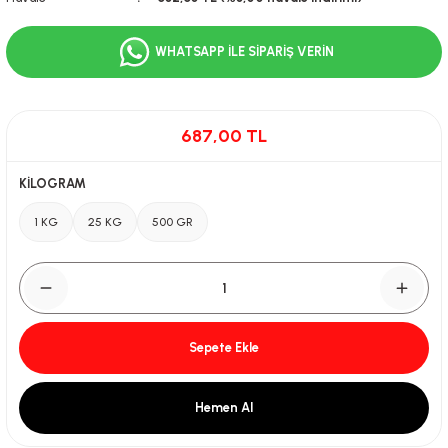
WHATSAPP İLE SİPARİŞ VERİN
687,00 TL
KİLOGRAM
1 KG
25 KG
500 GR
Sepete Ekle
Hemen Al