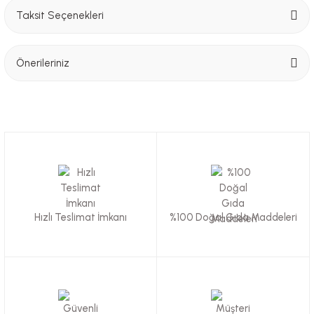
Taksit Seçenekleri
Bu ürüne ilk yorumu siz yapın!
Önerileriniz
Yorum Yaz
Bu ürünün fiyat bilgisi, resim, ürün açıklamalarında ve diğer konularda
yetersiz gördüğünüz noktaları öneri formunu kullanarak tarafımıza
iletebilirsiniz.
Görüş ve önerileriniz için teşekkür ederiz.
Ürün resmi kalitesiz, bozuk veya görüntülenemiyor.
Ürün açıklamasında eksik bilgiler bulunuyor.
Hızlı Teslimat İmkanı
%100 Doğal Gıda Maddeleri
Ürün bilgilerinde hatalar bulunuyor.
Ürün fiyatı diğer sitelerden daha pahalı.
Bu ürüne benzer farklı alternatifler olmalı.