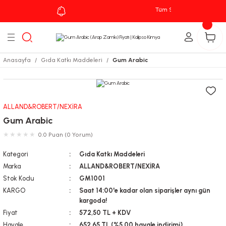
Tüm Siparişlerinizde
Kargo
Geri Dön
leri
Anasayfa
Gıda Katkı Maddeleri
Gum Arabic
zu
ALLAND&ROBERT/NEXİRA
Gum Arabic
0.0 Puan (0 Yorum)
Kategori
Gıda Katkı Maddeleri
Marka
ALLAND&ROBERT/NEXİRA
Stok Kodu
GM1001
KARGO
Saat 14:00'e kadar olan siparişler aynı gün
kargoda!
Fiyat
572,50 TL + KDV
Havale
652,65 TL (%5,00 havale indirimi)